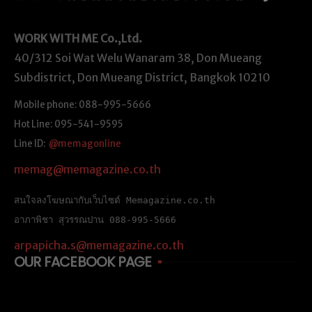
WORK WITH ME
Co.,Ltd.
40/312 Soi Wat Welu Wanaram 38, Don Mueang
Subdistrict, Don Mueang District, Bangkok 10210
Mobile phone: 088-995-5666
Hot Line: 095-541-9595
Line ID:
@memagonline
memag@memagazine.co.th
สนใจลงโฆษณากับเว็บไซต์ Memagazine.co.th
อาภาพิชา สุวรรณปาน 088-995-5666
arpapicha.s@memagazine.co.th
OUR FACEBOOK PAGE