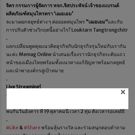
จิตร กรรมการผู้จัดการ หจก.จิสประพัจน์ เจ้าของแบรนด์
ผลิตภัณฑ์สมุนไพรตรา ‘เฌอเอม’
จะมาเผยกลยุทธ์ต่าง ๆ ต่อยอดสมุนไพร
“เฌอเอม”
และกับ
การปรับตัวช่วงวิกฤตนี้อย่างไร? Louktarn Tangtrongchitr
.
แลกเปลี่ยนพูดคุยแนวคิดธุรกิจกับนักธุรกิจรุ่นใหม่กับเรากัน
นะค่ะ Memag Online นำเสนอเรื่องราวนักธุรกิจระดับแถว
หน้าของเมืองไทยพร้อมทั้งแนวทางแก้ปัญหาพร้อมกลยุทธ์
และนำพาองค์กรสู่เป้าหมาย
.
Live Streaming!
×
ช่องทาง Facebook :
Memag Online
YouTube :
Memag Online
พบกันวันอังคาร ที่ 19 ตุลาคมนี้ เวลา 2 ทุ่ม ตั้งเวลารอเลย!!!
.
#Like
&
#Share
พร้อมลุ้นรางวัล และร่วมสนุกตอบคำถาม