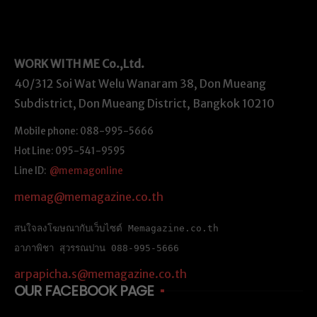
WORK WITH ME
Co.,Ltd.
40/312 Soi Wat Welu Wanaram 38, Don Mueang
Subdistrict, Don Mueang District, Bangkok 10210
Mobile phone: 088-995-5666
Hot Line: 095-541-9595
Line ID:
@memagonline
memag@memagazine.co.th
สนใจลงโฆษณากับเว็บไซต์ Memagazine.co.th
อาภาพิชา สุวรรณปาน 088-995-5666
arpapicha.s@memagazine.co.th
OUR FACEBOOK PAGE