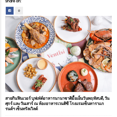
Share on:
0
สายกินฟินเวอร์ บุฟเฟ่ต์อาหารนานาชาติมื้อเย็นวันพฤหัสบดี, วัน
ศุกร์ และวันเสาร์ ณ ห้องอาหารเวนติซี โรงแรมเซ็นทาราแก
รนด์ฯ เซ็นทรัลเวิลด์