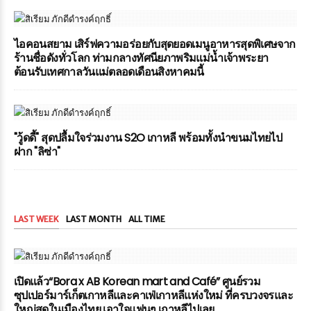
ไอคอนสยาม เสิร์ฟความอร่อยกับสุดยอดเมนูอาหารสุดพิเศษจาก
ร้านชื่อดังทั่วโลก ท่ามกลางทัศนียภาพริมแม่น้ำเจ้าพระยา
ต้อนรับเทศกาลวันแม่ตลอดเดือนสิงหาคมนี้
"วู้ดดี้" สุดปลื้มใจร่วมงาน S2O เกาหลี พร้อมทั้งนำขนมไทยไป
ฝาก "ลิซ่า"
LAST WEEK
LAST MONTH
ALL TIME
เปิดแล้ว“Bora x AB Korean mart and Café” ศูนย์รวม
ซุปเปอร์มาร์เก็ตเกาหลีและคาเฟ่เกาหลีแห่งใหม่ ที่ครบวงจรและ
ใหญ่สุดในเมืองไทย เอาใจแฟนๆ เกาหลีไปเลย