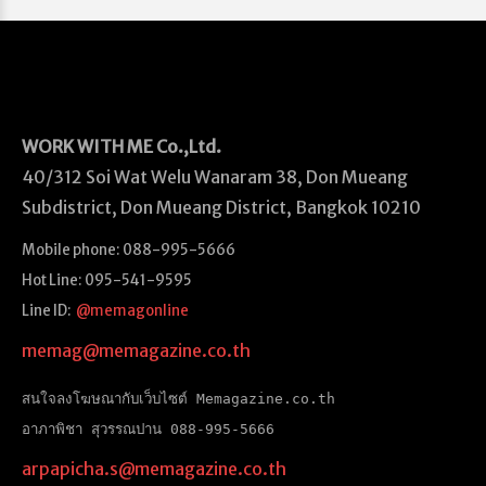
WORK WITH ME
Co.,Ltd.
40/312 Soi Wat Welu Wanaram 38, Don Mueang
Subdistrict, Don Mueang District, Bangkok 10210
Mobile phone: 088-995-5666
Hot Line: 095-541-9595
Line ID:
@memagonline
memag@memagazine.co.th
สนใจลงโฆษณากับเว็บไซต์ Memagazine.co.th
อาภาพิชา สุวรรณปาน 088-995-5666
arpapicha.s@memagazine.co.th