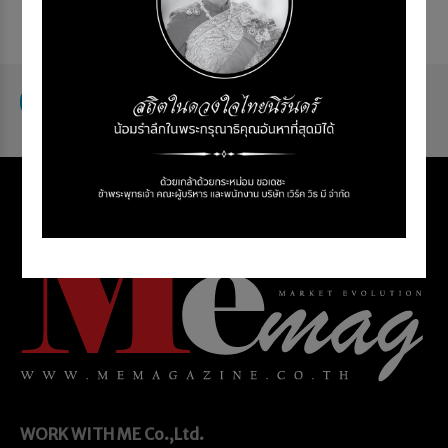
WORK WITH ME
Co.,Ltd.